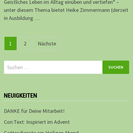
Geistliches Leben im Alltag einüben und vertiefen“ –
unter diesem Thema bietet Heike Zimmermann (derzeit
in Ausbildung …
Beitragsnavigation
1
2
Nächste
Suchen
nach:
NEUIGKEITEN
DANKE für Deine Mitarbeit!
Con:Text: Inspiriert im Advent
Gottesdienste am Heiligen Abend