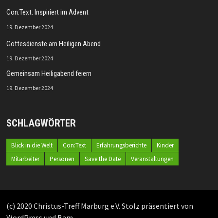
Con:Text: Inspiriert im Advent
19. Dezember 2024
Gottesdienste am Heiligen Abend
19. Dezember 2024
Gemeinsam Heiligabend feiern
19. Dezember 2024
SCHLAGWÖRTER
Blick in die Welt
Con:Text
Erfahrungsberichte
Kinder
Mitarbeiter
Personen
Save the Date
Veranstaltungen
(c) 2020 Christus-Treff Marburg e.V. Stolz präsentiert von
WordPress
und
Bam
.