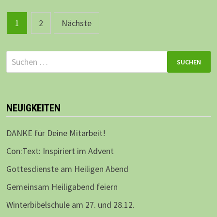
Beitragsnavigation
1
2
Nächste
Suchen
nach:
NEUIGKEITEN
DANKE für Deine Mitarbeit!
Con:Text: Inspiriert im Advent
Gottesdienste am Heiligen Abend
Gemeinsam Heiligabend feiern
Winterbibelschule am 27. und 28.12.