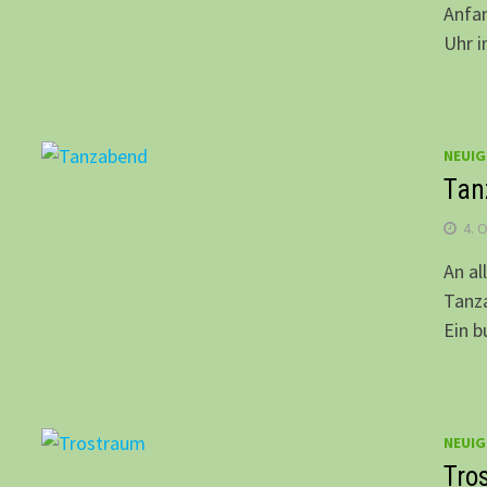
Anfa
Uhr 
NEUIG
Tan
4. 
An al
Tanza
Ein 
NEUIG
Tro