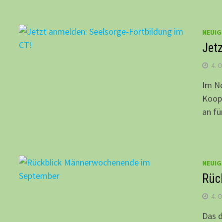
NEUIG
Jet
4. 
Im No
Koop
an fü
NEUIG
Rüc
4. 
Das 