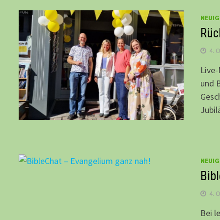
NEUIG
Rüc
4. 
Live-
und 
Gesch
Jubi
NEUIG
Bib
4. 
Bei l