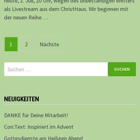
heute, 2. Juli, 20 Uhr, wegen des unbeständigen Wetters
als Livestream aus dem ChristHaus. Wir beginnen mit
der neuen Reihe …
Beitragsnavigation
1
2
Nächste
Suchen
nach:
NEUIGKEITEN
DANKE für Deine Mitarbeit!
Con:Text: Inspiriert im Advent
Gottesdienste am Heiligen Abend