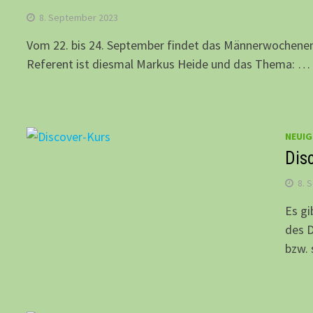
8. September 2023
Vom 22. bis 24. September findet das Männerwochenen
Referent ist diesmal Markus Heide und das Thema: …
NEUIG
Dis
8. 
Es gi
des D
bzw. 