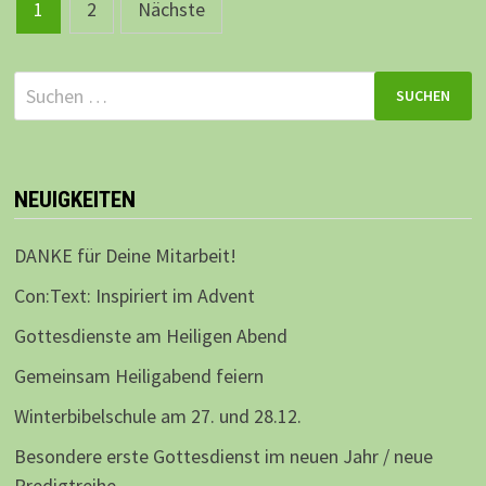
Beitragsnavigation
1
2
Nächste
Suchen
nach:
NEUIGKEITEN
DANKE für Deine Mitarbeit!
Con:Text: Inspiriert im Advent
Gottesdienste am Heiligen Abend
Gemeinsam Heiligabend feiern
Winterbibelschule am 27. und 28.12.
Besondere erste Gottesdienst im neuen Jahr / neue
Predigtreihe