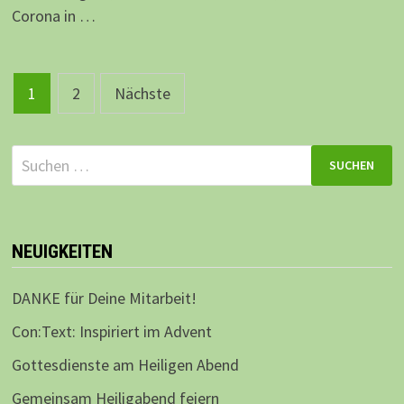
Corona in …
Beitragsnavigation
1
2
Nächste
Suchen
nach:
NEUIGKEITEN
DANKE für Deine Mitarbeit!
Con:Text: Inspiriert im Advent
Gottesdienste am Heiligen Abend
Gemeinsam Heiligabend feiern