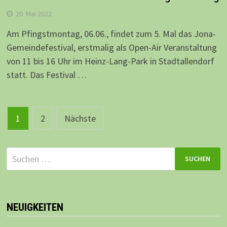
20. Mai 2022
Am Pfingstmontag, 06.06., findet zum 5. Mal das Jona-
Gemeindefestival, erstmalig als Open-Air Veranstaltung
von 11 bis 16 Uhr im Heinz-Lang-Park in Stadtallendorf
statt. Das Festival …
Beitragsnavigation
1
2
Nächste
Suchen
nach:
NEUIGKEITEN