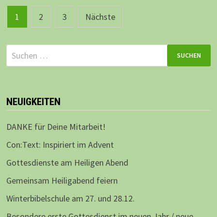
Beitragsnavigation
1
2
3
Nächste
Suchen
nach:
NEUIGKEITEN
DANKE für Deine Mitarbeit!
Con:Text: Inspiriert im Advent
Gottesdienste am Heiligen Abend
Gemeinsam Heiligabend feiern
Winterbibelschule am 27. und 28.12.
Besondere erste Gottesdienst im neuen Jahr / neue