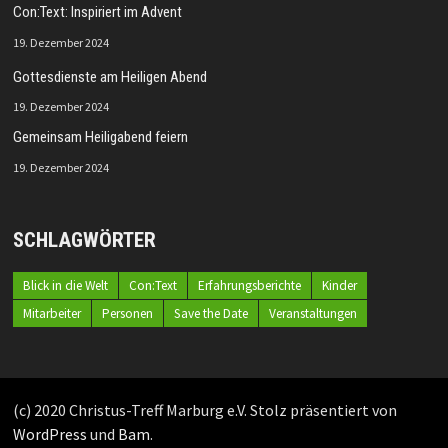
Con:Text: Inspiriert im Advent
19. Dezember 2024
Gottesdienste am Heiligen Abend
19. Dezember 2024
Gemeinsam Heiligabend feiern
19. Dezember 2024
SCHLAGWÖRTER
Blick in die Welt
Con:Text
Erfahrungsberichte
Kinder
Mitarbeiter
Personen
Save the Date
Veranstaltungen
(c) 2020 Christus-Treff Marburg e.V. Stolz präsentiert von
WordPress
und
Bam
.