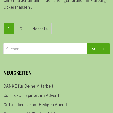
Christina Schumann in den „heiligen Grund“ in Marburg-
Ockershausen …
Beitragsnavigation
1
2
Nächste
Suchen
nach:
NEUIGKEITEN
DANKE für Deine Mitarbeit!
Con:Text: Inspiriert im Advent
Gottesdienste am Heiligen Abend