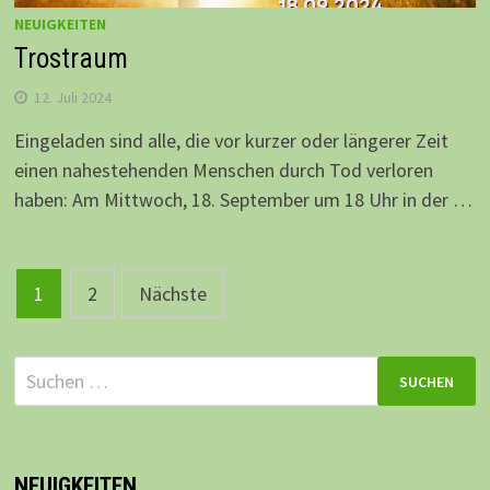
NEUIGKEITEN
Trostraum
12. Juli 2024
Eingeladen sind alle, die vor kurzer oder längerer Zeit
einen nahestehenden Menschen durch Tod verloren
haben: Am Mittwoch, 18. September um 18 Uhr in der …
Beitragsnavigation
1
2
Nächste
Suchen
nach:
NEUIGKEITEN