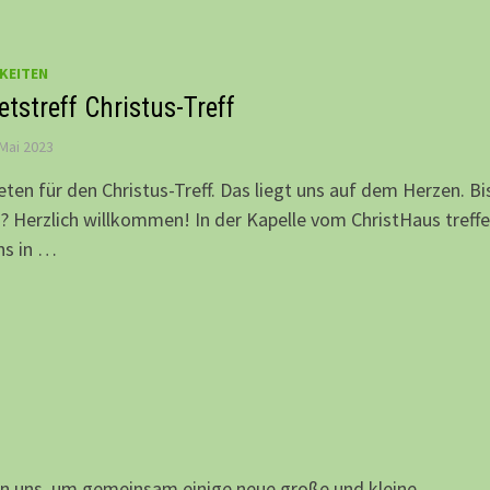
KEITEN
tstreff Christus-Treff
 Mai 2023
eten für den Christus-Treff. Das liegt uns auf dem Herzen. Bi
? Herzlich willkommen! In der Kapelle vom ChristHaus treff
ns in …
ffen uns, um gemeinsam einige neue große und kleine