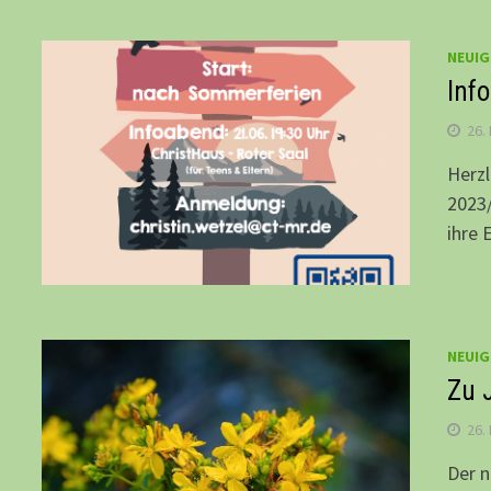
NEUIG
Inf
26.
Herzl
2023/
ihre 
NEUIG
Zu 
26.
Der n