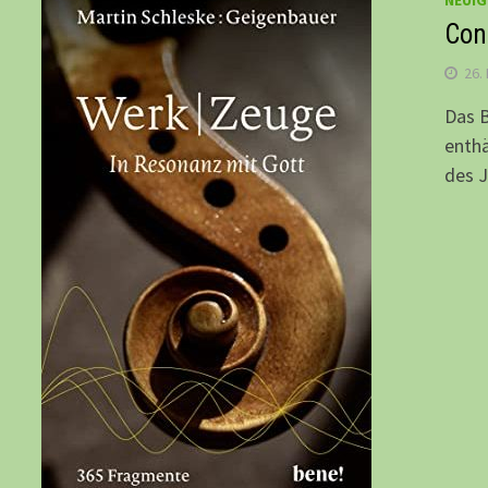
NEUIG
Con
26.
Das B
enthä
des J