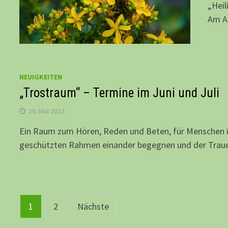
„Heil
Am Ab
NEUIGKEITEN
„Trostraum“ – Termine im Juni und Juli
26. Mai 2023
Ein Raum zum Hören, Reden und Beten, für Menschen 
geschützten Rahmen einander begegnen und der Trau
Beitragsnavigation
1
2
Nächste