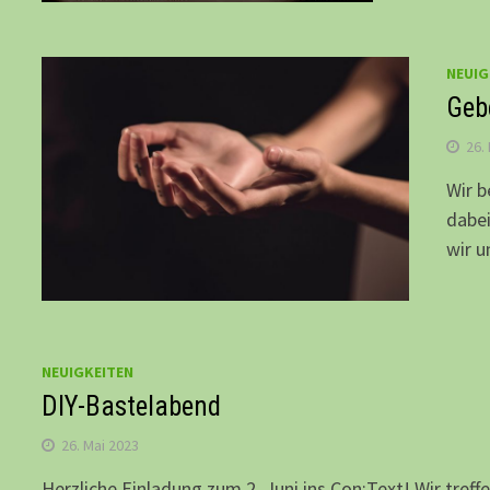
NEUIG
Gebe
26.
Wir b
dabei
wir u
NEUIGKEITEN
DIY-Bastelabend
26. Mai 2023
Herzliche Einladung zum 2. Juni ins Con:Text! Wir tre