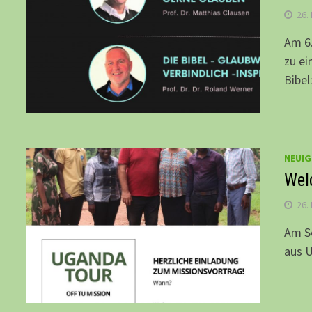
26.
Am 6.
zu ei
Bibel
NEUIG
Wel
26.
Am So
aus U