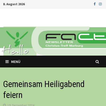
Zurück
8. August 2026
zum
Inhalt
MENÜ
Gemeinsam Heiligabend
feiern
19. Dezember 2024