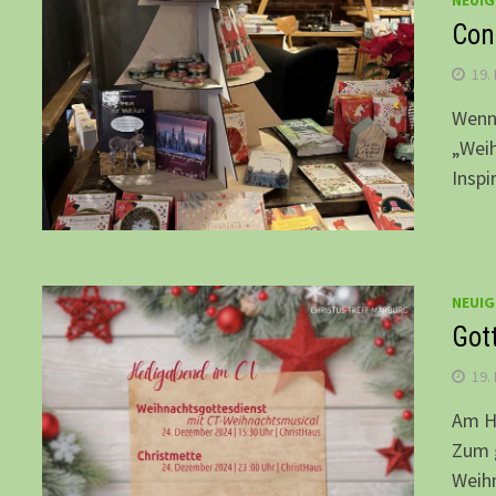
NEUIG
Con:
19.
Wenn 
„Weih
Inspi
NEUIG
Got
19.
Am He
Zum g
Weih