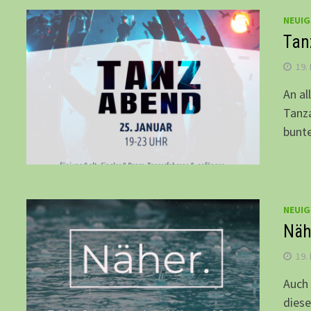
NEUIG
Tan
19.
An al
Tanza
bunt
NEUIG
Näh
19.
Auch 
diese